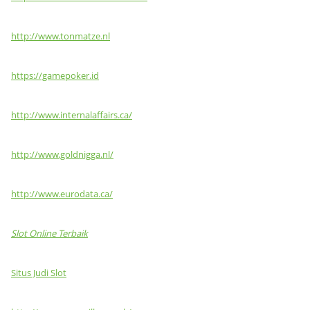
http://www.tonmatze.nl
https://gamepoker.id
http://www.internalaffairs.ca/
http://www.goldnigga.nl/
http://www.eurodata.ca/
Slot Online Terbaik
Situs Judi Slot