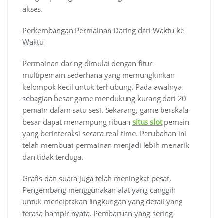
akses.
Perkembangan Permainan Daring dari Waktu ke
Waktu
Permainan daring dimulai dengan fitur
multipemain sederhana yang memungkinkan
kelompok kecil untuk terhubung. Pada awalnya,
sebagian besar game mendukung kurang dari 20
pemain dalam satu sesi. Sekarang, game berskala
besar dapat menampung ribuan
situs slot
pemain
yang berinteraksi secara real-time. Perubahan ini
telah membuat permainan menjadi lebih menarik
dan tidak terduga.
Grafis dan suara juga telah meningkat pesat.
Pengembang menggunakan alat yang canggih
untuk menciptakan lingkungan yang detail yang
terasa hampir nyata. Pembaruan yang sering