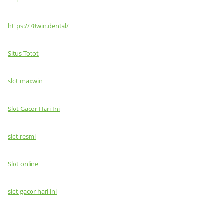
https://78win.dental/
Situs Totot
slot maxwin
Slot Gacor Hari Ini
slot resmi
Slot online
slot gacor hari ini