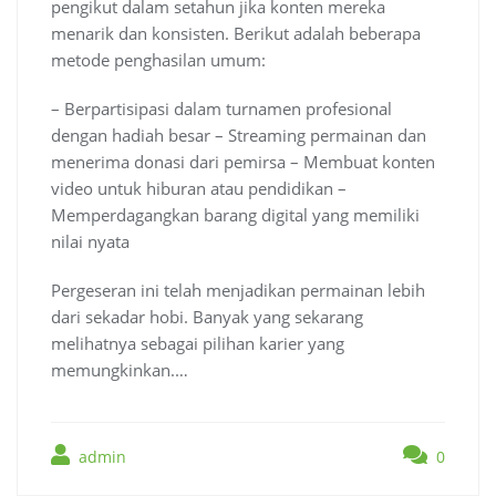
pengikut dalam setahun jika konten mereka
menarik dan konsisten. Berikut adalah beberapa
metode penghasilan umum:
– Berpartisipasi dalam turnamen profesional
dengan hadiah besar – Streaming permainan dan
menerima donasi dari pemirsa – Membuat konten
video untuk hiburan atau pendidikan –
Memperdagangkan barang digital yang memiliki
nilai nyata
Pergeseran ini telah menjadikan permainan lebih
dari sekadar hobi. Banyak yang sekarang
melihatnya sebagai pilihan karier yang
memungkinkan.…
admin
0